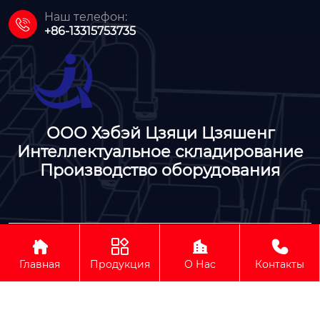
Наш телефон:

+86-13315753735
ООО Хэбэй Цзяци Цзяшенг
Интеллектуальное складирование
Производство оборудования




ООО Хэбэй Цзяци Цзяшенг Интеллектуальное
складирование Производство оборудования
Главная
Продукция
О Нас
Контакты