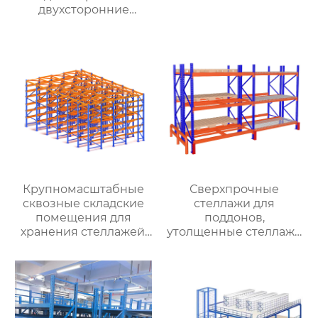
двухсторонние
консольные полки для
тяжелых условий
эксплуатации,
консольные полки из
стальных труб,
двухсторонние
многослойные полки
Крупномасштабные
Сверхпрочные
сквозные складские
стеллажи для
помещения для
поддонов,
хранения стеллажей,
утолщенные стеллажи
производители
для хранения, склады
тяжелых стеллажей
балочного типа,
проходят по коридору
складские
и въезжают на
помещения,
оптовый склад
сверхпрочные
стеллажей
стеллажи, оптовая