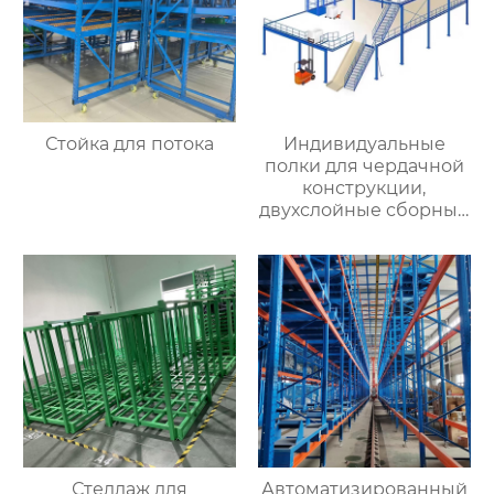
продажа с фабрики
Стойка для потока
Индивидуальные
полки для чердачной
конструкции,
двухслойные сборные
конструкции для
хранения стальной
конструкции, съемные
полки для чердачной
платформы
Стеллаж для
Автоматизированный