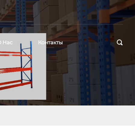

О Нас
Контакты