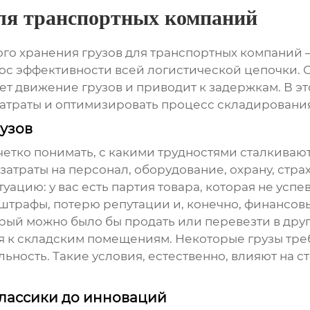
для транспортных компаний
го хранения грузов для транспортных компаний
–
прос эффективности всей логистической цепочки.
т движение грузов и приводит к задержкам. В э
затраты и оптимизировать процесс складировани
узов
четко понимать, с какими трудностями сталкиваю
 затраты на персонал, оборудование, охрану, стр
уацию: у вас есть партия товара, которая не успе
й штрафы, потерю репутации и, конечно, финансов
рый можно было бы продать или перевезти в друг
ия к складским помещениям. Некоторые грузы тре
ьность. Такие условия, естественно, влияют на с
лассики до инноваций