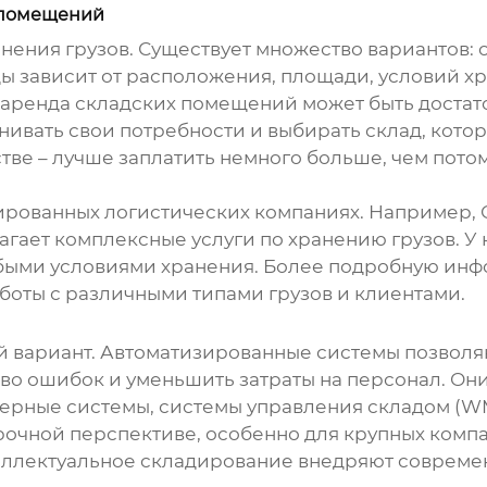
х помещений
нения грузов. Существует множество вариантов: 
ы зависит от расположения, площади, условий хр
аренда складских помещений может быть достато
нивать свои потребности и выбирать склад, котор
стве – лучше заплатить немного больше, чем пото
ированных логистических компаниях. Например,
гает комплексные услуги по хранению грузов. У 
собыми условиями хранения. Более подробную инф
работы с различными типами грузов и клиентами.
 вариант. Автоматизированные системы позволя
во ошибок и уменьшить затраты на персонал. Они
ерные системы, системы управления складом (WM
срочной перспективе, особенно для крупных ком
теллектуальное складирование внедряют соврем