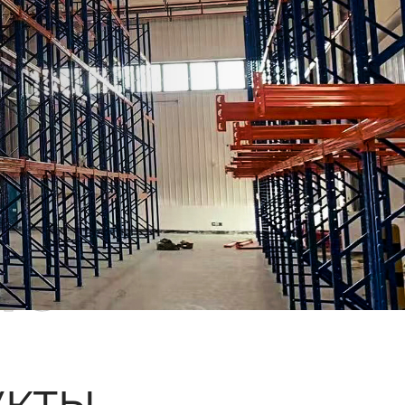
ые
кты