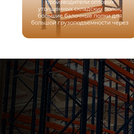
производители оптовых
утолщенных складских полок,
большие балочные полки для
большой грузоподъемности через