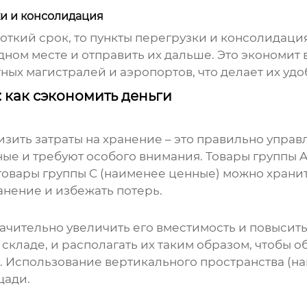
ки и консолидация
ороткий срок, то пункты перегрузки и консолидац
дном месте и отправить их дальше. Это экономит 
тных магистралей и аэропортов, что делает их уд
 как сэкономить деньги
зить затраты на хранение – это правильно управ
ые и требуют особого внимания. Товары группы A
товары группы C (наименее ценные) можно хранить
анение и избежать потерь.
ачительно увеличить его вместимость и повысить
 складе, и располагать их таким образом, чтобы о
Использование вертикального пространства (на
щади.