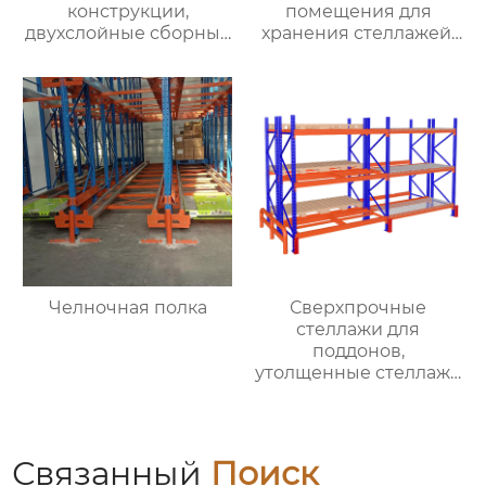
конструкции,
помещения для
двухслойные сборные
хранения стеллажей,
конструкции для
производители
хранения стальной
тяжелых стеллажей
конструкции, съемные
проходят по коридору
полки для чердачной
и въезжают на
платформы
оптовый склад
стеллажей
Челночная полка
Сверхпрочные
стеллажи для
поддонов,
утолщенные стеллажи
для хранения, склады
балочного типа,
складские
помещения,
Связанный
Поиск
сверхпрочные