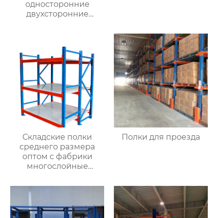
односторонние
двухсторонние
консольные полки для
тяжелых условий
эксплуатации,
консольные полки из
стальных труб,
двухсторонние
многослойные полки
Складские полки
Полки для проезда
среднего размера
оптом с фабрики
многослойные
монтажные грузовые
стеллажи складские
полки оптом с
магазинов одежды