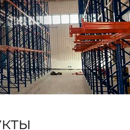
ые
кты