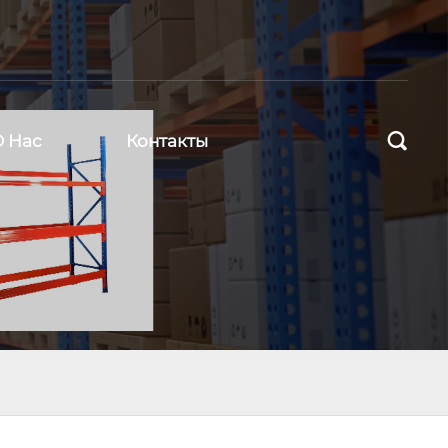

О Нас
Контакты