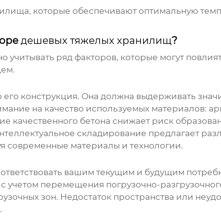
лища, которые обеспечивают оптимальную темпе
боре
дешевых тяжелых хранилищ
?
о учитывать ряд факторов, которые могут повлия
ем.
о его конструкция. Она должна выдерживать знач
нимание на качество используемых материалов: а
е качественного бетона снижает риск образова
нтеллектуальное складирование
предлагает раз
уя современные материалы и технологии.
ответствовать вашим текущим и будущим потребн
 с учетом перемещения погрузочно-разгрузочног
рузочных зон. Недостаток пространства или неуд
.