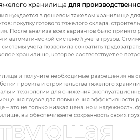
тяжелого хранилища
для производственн
ия нуждается в
дешевом тяжелом хранилище
для
тов: покупку готового
тяжелого склада
, строител
. После анализа всех вариантов было принято р
 и автоматической системой учета грузов. Стоим
ия системы учета позволила сократить трудозатра
желое хранилище
, которое соответствует ее потр
нилища
и получите необходимые разрешения на ст
ботки проекта и строительства
тяжелого хранил
лы и технологии для снижения эксплуатационны
мещения грузов для повышения эффективности р
ще
– это не только низкая цена, но и надежность,
илище, вы обеспечиваете сохранность своих гру
ствующая