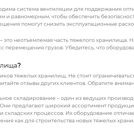
ходима система вентиляции для поддержания опт
м и равномерным, чтобы обеспечить безопаснос
ещения помогут снизить эксплуатационные расхо
– это неотъемлемая часть
тяжелого хранилища
. 
с перемещения грузов. Убедитесь, что оборудова
илища
?
щиков
тяжелых хранилищ
. Не стоит ограничивать
читайте отзывы других клиентов. Обратите внима
ное складирование – один из ведущих производ
. Они предлагают широкий ассортимент продукции
 складских процессов. Их оборудование отличае
ения как для строительства новых
тяжелых хран