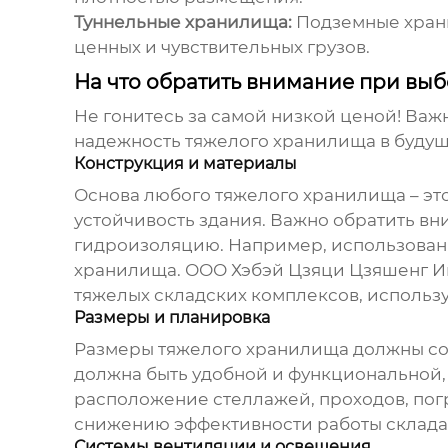
Туннельные хранилища:
Подземные храни
ценных и чувствительных грузов.
На что обратить внимание при вы
Не гонитесь за самой низкой ценой! Важн
надежность
тяжелого хранилища
в будущ
Конструкция и материалы
Основа любого
тяжелого хранилища
– эт
устойчивость здания. Важно обратить в
гидроизоляцию. Например, использовани
хранилища.
ООО Хэбэй Цзяци Цзяшенг И
тяжелых складских комплексов
, использ
Размеры и планировка
Размеры
тяжелого хранилища
должны со
должна быть удобной и функциональной,
расположение стеллажей, проходов, пог
снижению эффективности работы склада
Системы вентиляции и освещения