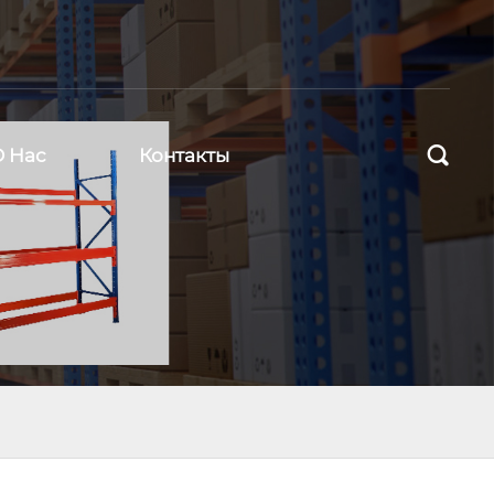

О Нас
Контакты