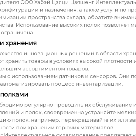
одителя ООО Хэбэй Цзяци Цзяшенг Интеллектуал
онфигурации и назначения, а также услуги по пр
тимизации пространства склада, обратите вниман
ства. Использование высоких полок позволяет 
 ограничена.
и хранения
ожество инновационных решений в области хран
 хранить товары в условиях высокой плотности и
большим ассортиментом товаров.
мы с использованием датчиков и сенсоров. Они 
 автоматизировать процесс инвентаризации.
 полками
бходимо регулярно проводить их обслуживание и
еплений и полок, своевременно устраняйте мелки
цию полок, например, перекрашивайте их или з
ности при хранении горючих материалов.
г Интеллектуальное складирование предлагает у