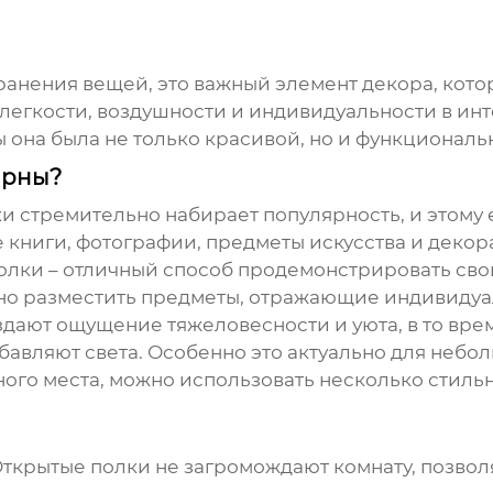
хранения вещей, это важный элемент декора, ко
легкости, воздушности и индивидуальности в инт
бы она была не только красивой, но и функционал
ярны?
ки
стремительно набирает популярность, и этому 
книги, фотографии, предметы искусства и декора
олки – отличный способ продемонстрировать свой
но разместить предметы, отражающие индивидуал
дают ощущение тяжеловесности и уюта, в то врем
авляют света. Особенно это актуально для небол
ного места, можно использовать несколько стиль
ткрытые полки не загромождают комнату, позвол