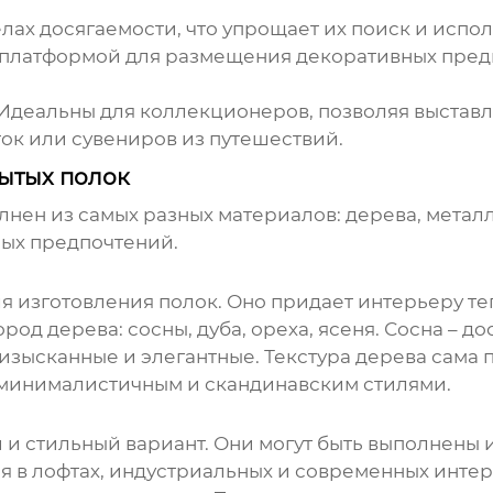
лах досягаемости, что упрощает их поиск и испо
платформой для размещения декоративных предме
Идеальны для коллекционеров, позволяя выставл
ок или сувениров из путешествий.
рытых полок
нен из самых разных материалов: дерева, металл
ных предпочтений.
 изготовления полок. Оно придает интерьеру теп
род дерева: сосны, дуба, ореха, ясеня. Сосна – д
 изысканные и элегантные. Текстура дерева сама 
 минималистичным и скандинавским стилями.
и стильный вариант. Они могут быть выполнены и
я в лофтах, индустриальных и современных интер