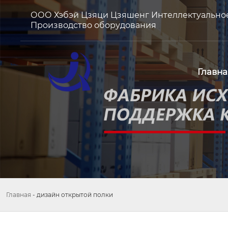
ООО Хэбэй Цзяци Цзяшенг Интеллектуально
Производство оборудования
Главна
Главная
-
дизайн открытой полки