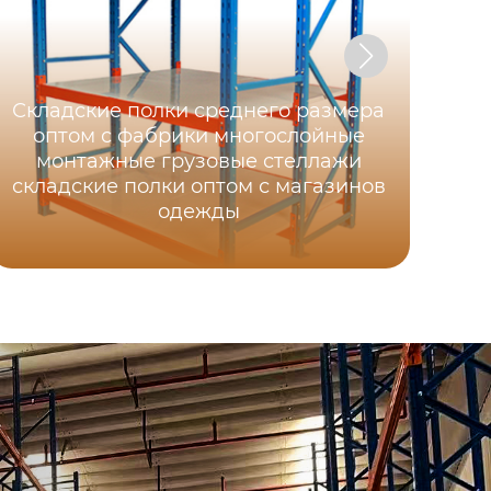
Складские полки среднего размера
оптом с фабрики многослойные
монтажные грузовые стеллажи
складские полки оптом с магазинов
одежды