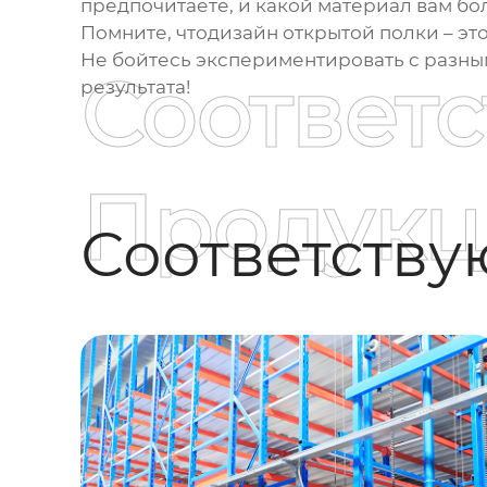
предпочитаете, и какой материал вам бо
Помните, что
дизайн открытой полки
– эт
Не бойтесь экспериментировать с разны
Соответ
результата!
Продукц
Соответств