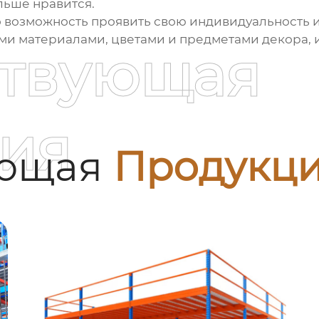
льше нравится.
о возможность проявить свою индивидуальность и
ми материалами, цветами и предметами декора, и
ствующая
ия
ующая
Продукц