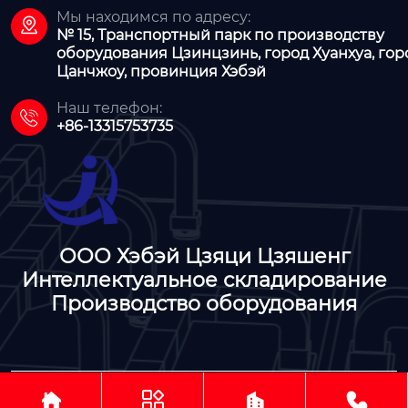
Мы находимся по адресу:

№ 15, Транспортный парк по производству
оборудования Цзинцзинь, город Хуанхуа, гор
Цанчжоу, провинция Хэбэй
Наш телефон:

+86-13315753735
ООО Хэбэй Цзяци Цзяшенг
Интеллектуальное складирование
Производство оборудования




ООО Хэбэй Цзяци Цзяшенг Интеллектуальное