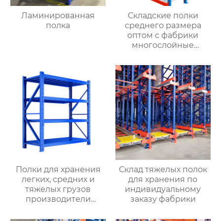
Ламинированная
Складские полки
полка
среднего размера
оптом с фабрики
многослойные
монтажные грузовые
стеллажи складские
полки оптом с
магазинов одежды
Полки для хранения
Склад тяжелых полок
легких, средних и
для хранения по
тяжелых грузов
индивидуальному
производители
заказу фабрики
оптовых складских
материалов полки для