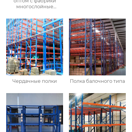
оптом с фабрики
многослойные
монтажные грузовые
стеллажи складские
полки оптом с
магазинов одежды
Чердачные полки
Полка балочного типа