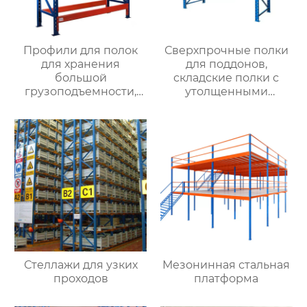
Профили для полок
Сверхпрочные полки
для хранения
для поддонов,
большой
складские полки с
грузоподъемности,
утолщенными
производители
балками,
оптовых утолщенных
промышленные
складских полок,
крупногабаритные
большие балочные
полки для хранения с
полки для большой
высокой нагрузкой,
грузоподъемности
оптовая торговля
через
Стеллажи для узких
Мезонинная стальная
проходов
платформа