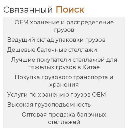
хранения материалов
стеллажи, складские
среднего размера
помещения на
Связанный
Поиск
съемные стеллажи
складах,
интеллектуальные
OEM хранение и распределение
вспомогательные
челноки,
грузов
высокоуровневые
Ведущий склад упаковки грузов
полки для поддонов,
сквозные
Дешевые балочные стеллажи
Лучшие покупатели стеллажей для
тяжелых грузов в Китае
Покупка грузового транспорта и
хранения
Услуги по хранению грузов OEM
Высокая грузоподъемность
Оптовая продажа балочных
стеллажей