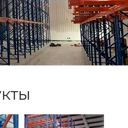
ые
кты