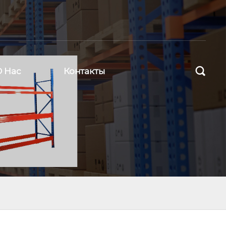

О Нас
Контакты