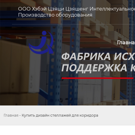
ООО Хэбэй Цзяци Цзяшенг Интеллектуально
Производство оборудования
Главна
Главная
-
Купить дизайн стеллажей для коридора