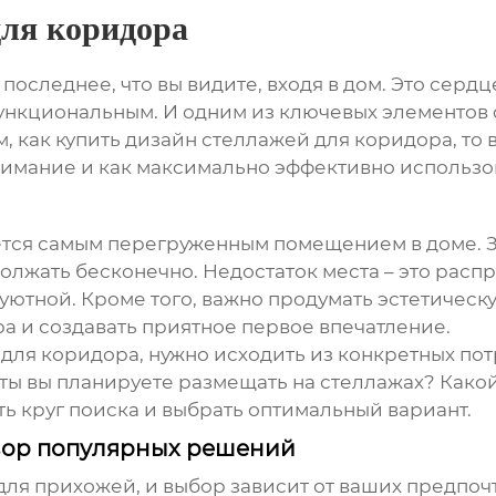
для коридора
 и последнее, что вы видите, входя в дом. Это се
функциональным. И одним из ключевых элементов
м, как
купить дизайн стеллажей для коридора
, то
нимание и как максимально эффективно использо
ется самым перегруженным помещением в доме. Зд
олжать бесконечно. Недостаток места – это расп
еуютной. Кроме того, важно продумать эстетичес
а и создавать приятное первое впечатление.
 для коридора
, нужно исходить из конкретных по
ты вы планируете размещать на стеллажах? Како
ть круг поиска и выбрать оптимальный вариант.
бзор популярных решений
для прихожей, и выбор зависит от ваших предпо