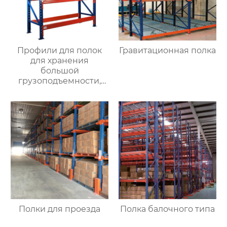
Профили для полок
Гравитационная полка
для хранения
большой
грузоподъемности,
производители
оптовых утолщенных
складских полок,
большие балочные
полки для большой
грузоподъемности
через
Полки для проезда
Полка балочного типа