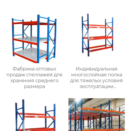
консольные полки для
тяжелых условий
эксплуатации,
консольные полки из
стальных труб,
двухсторонние
многослойные полки
Фабрика оптовых
Индивидуальная
продаж стеллажей для
многослойная полка
хранения среднего
для тяжелых условий
размера
эксплуатации
грузовое
пространство
складская балочная
полка для хранения
поддонов оптовая
продажа с фабрики в
Хэбэе