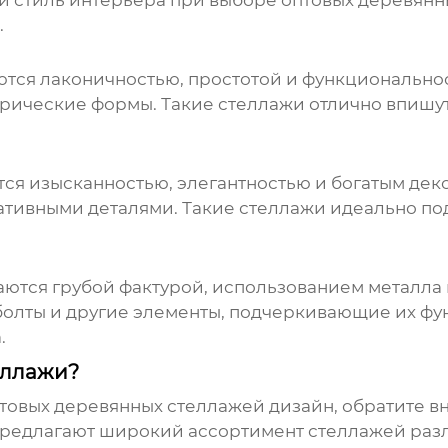
й стиль интерьера при выборе
оптовых деревянн
.
ются лаконичностью, простотой и функционально
трические формы. Такие стеллажи отлично впишут
тся изысканностью, элегантностью и богатым дек
ативными деталями. Такие стеллажи идеально под
ются грубой фактурой, использованием металла 
олты и другие элементы, подчеркивающие их фун
.
еллажи?
товых деревянных стеллажей дизайн
, обратите 
редлагают широкий ассортимент стеллажей разл