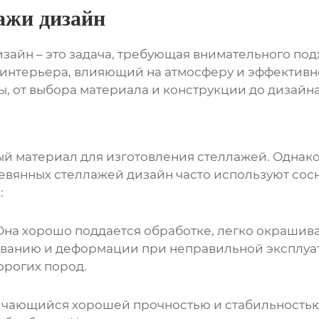
ажи дизайн
изайн
– это задача, требующая внимательного подх
 интерьера, влияющий на атмосферу и эффективно
, от выбора материала и конструкции до дизайна
й материал для изготовления стеллажей. Однако
евянных стеллажей дизайн
часто используют сосну
:
Она хорошо поддается обработке, легко окрашива
ванию и деформации при неправильной эксплуата
орогих пород.
личающийся хорошей прочностью и стабильность