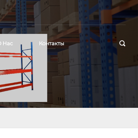

О Нас
Контакты