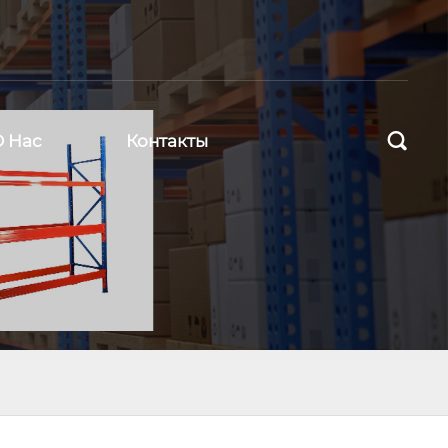

О Нас
Контакты