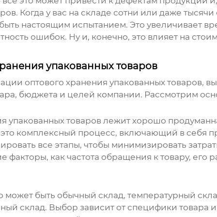
е это может привести к дефектам продукции и, к
ов. Когда у вас на складе сотни или даже тысячи
ыть настоящим испытанием. Это увеличивает врем
ность ошибок. Ну и, конечно, это влияет на стои
хранения упакованных товаров
изации
оптового хранения упакованных товаров
, в
ара, бюджета и целей компании. Рассмотрим осн
ия упакованных товаров
лежит хорошо продуманная
, это комплексный процесс, включающий в себя п
ировать все этапы, чтобы минимизировать затрат
ие факторы, как частота обращения к товару, его 
то может быть обычный склад, температурный скл
ный склад. Выбор зависит от специфики товара и