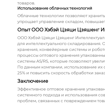
товаров.
Использование облачных технологий
Облачные технологии позволяют хранить д
упрощает управление складом, повышает 
Опыт ООО Хэбэй Цзяци Цзяшенг И
ООО Хэбэй Цзяци Цзяшенг Интеллектуал
для интеллектуального складирования
.
хранения, конвейерные системы и робот
процессы
оптового хранения упакованны
системы AS/RS, которые позволяют увели
По данным компании, использование их о
25% и повысить скорость обработки заказов
Заключение
Эффективное
оптовое хранение упакова
системного подхода и использования со
проблем, связанных с повреждением тов