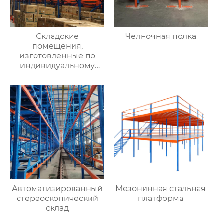
Складские
Челночная полка
помещения,
изготовленные по
индивидуальному
заказу на заводе,
сверхпрочные
стеллажи, складские
помещения на
складах,
интеллектуальные
вспомогательные
челноки,
высокоуровневые
полки для поддонов,
сквозные
Автоматизированный
Мезонинная стальная
стереоскопический
платформа
склад