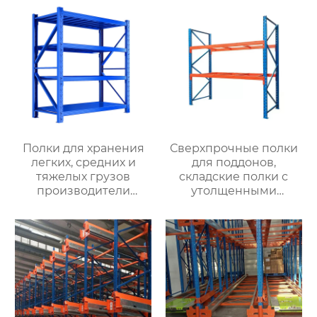
Полки для хранения
Сверхпрочные полки
легких, средних и
для поддонов,
тяжелых грузов
складские полки с
производители
утолщенными
оптовых складских
балками,
материалов полки для
промышленные
хранения материалов
крупногабаритные
среднего размера
полки для хранения с
съемные стеллажи
высокой нагрузкой,
оптовая торговля