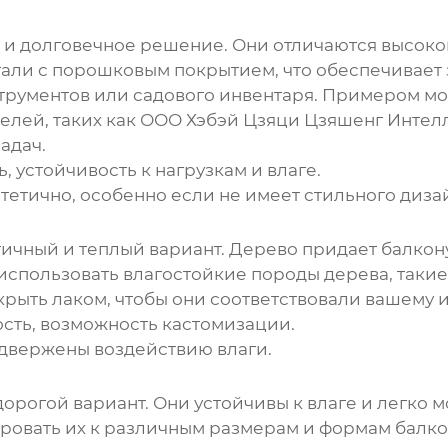
 и долговечное решение. Они отличаются высоко
тали с порошковым покрытием, что обеспечивает 
трументов или садового инвентаря. Примером м
елей, таких как ООО Хэбэй Цзяци Цзяшенг Интел
адач.
, устойчивость к нагрузкам и влаге.
тетично, особенно если не имеет стильного диза
гичный и теплый вариант. Дерево придает балкон
использовать влагостойкие породы дерева, такие
рыть лаком, чтобы они соответствовали вашему 
ость, возможность кастомизации.
одвержены воздействию влаги.
дорогой вариант. Они устойчивы к влаге и легко 
тировать их к различным размерам и формам балк