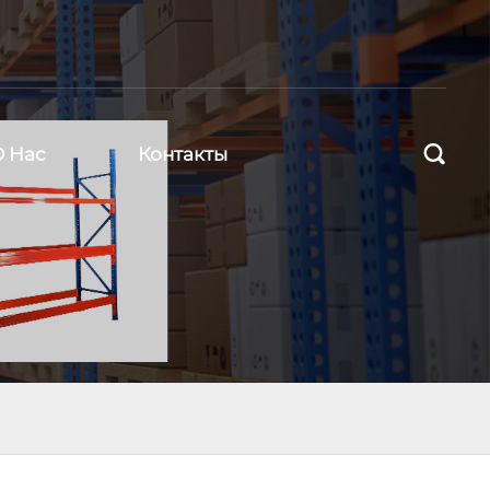

О Нас
Контакты