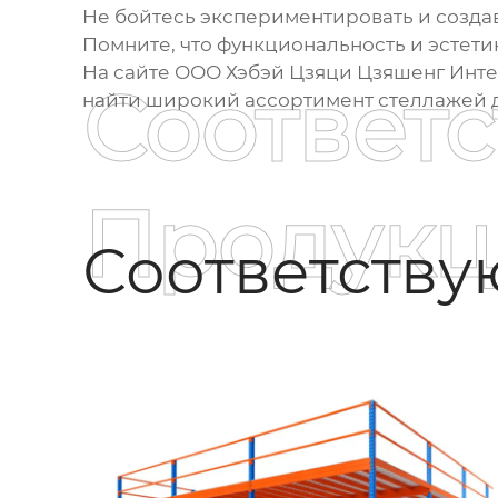
Не бойтесь экспериментировать и созда
Помните, что функциональность и эстетик
На сайте ООО Хэбэй Цзяци Цзяшенг Интелл
Соответ
найти широкий ассортимент стеллажей д
Продукц
Соответств