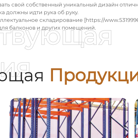
вать свой собственный уникальный дизайн
отлич
а должны идти рука об руку.
ектуальное складирование [https://www.5319996.r
ствующая
ля балконов и других помещений.
ия
ующая
Продукц