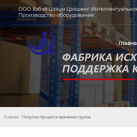
ООО Хэбэй Цзяци Цзяшенг Интеллектуально
Производство оборудования
Главна
Главная
-
Покупка процесса хранения грузов