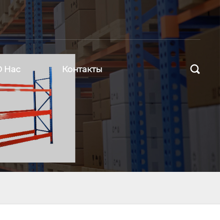

О Нас
Контакты