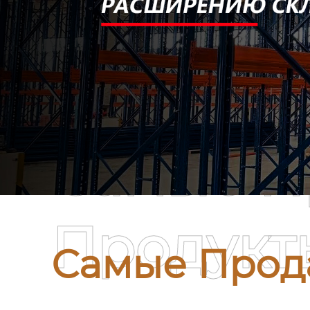
Самые П
Продукт
Самые Прод