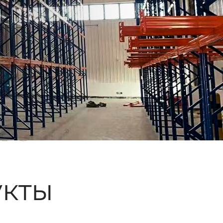
ые
кты