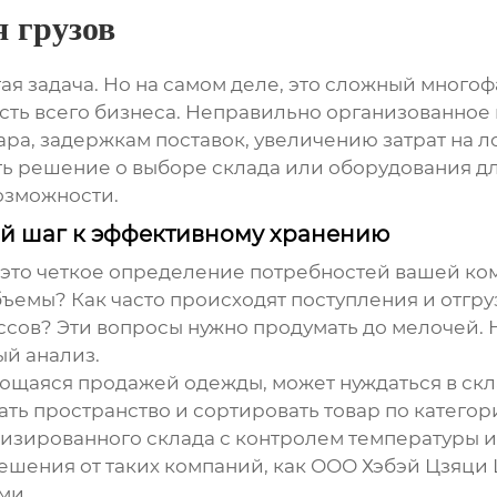
 грузов
стая задача. Но на самом деле, это сложный мног
сть всего бизнеса. Неправильно организованное
ра, задержкам поставок, увеличению затрат на лог
ть решение о выборе склада или оборудования дл
озможности.
ый шаг к эффективному хранению
 это четкое определение потребностей вашей ко
бъемы? Как часто происходят поступления и отгр
сов? Эти вопросы нужно продумать до мелочей. Н
ый анализ.
ющаяся продажей одежды, может нуждаться в ск
ть пространство и сортировать товар по катего
изированного склада с контролем температуры и
шения от таких компаний, как
ООО Хэбэй Цзяци 
ми.