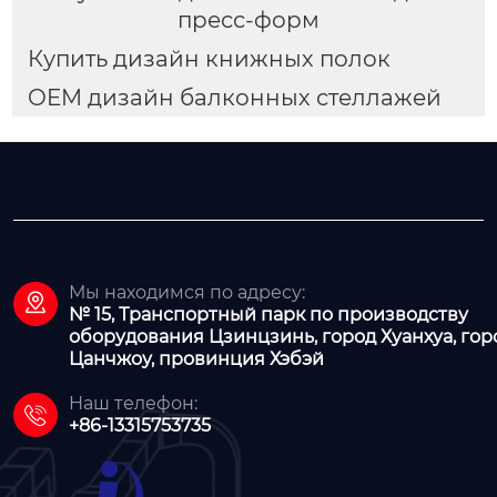
пресс-форм
Купить дизайн книжных полок
OEM дизайн балконных стеллажей
Мы находимся по адресу:

№ 15, Транспортный парк по производству
оборудования Цзинцзинь, город Хуанхуа, гор
Цанчжоу, провинция Хэбэй
Наш телефон:

+86-13315753735