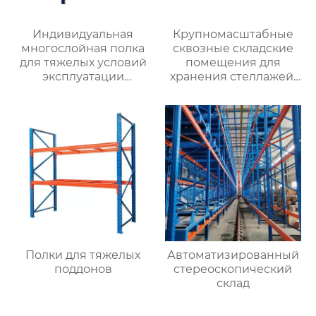
Индивидуальная
Крупномасштабные
многослойная полка
сквозные складские
для тяжелых условий
помещения для
эксплуатации
хранения стеллажей,
грузовое
производители
пространство
тяжелых стеллажей
складская балочная
проходят по коридору
полка для хранения
и въезжают на
поддонов оптовая
оптовый склад
продажа с фабрики в
стеллажей
Хэбэе
Полки для тяжелых
Автоматизированный
поддонов
стереоскопический
склад