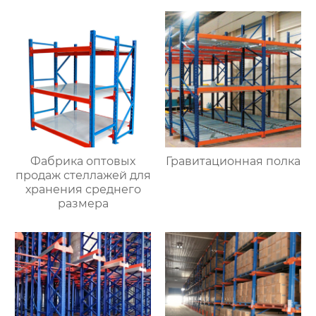
пространство
стеллажи складские
складская балочная
полки оптом с
полка для хранения
магазинов одежды
поддонов оптовая
продажа с фабрики в
Хэбэе
Фабрика оптовых
Гравитационная полка
продаж стеллажей для
хранения среднего
размера