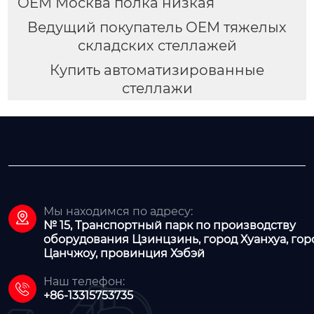
OEM Москва полка низкая
Ведущий покупатель OEM тяжелых
складских стеллажей
Купить автоматизированные
стеллажи
Мы находимся по адресу:

№ 15, Транспортный парк по производству
оборудования Цзинцзинь, город Хуанхуа, гор
Цанчжоу, провинция Хэбэй
Наш телефон:

+86-13315753735