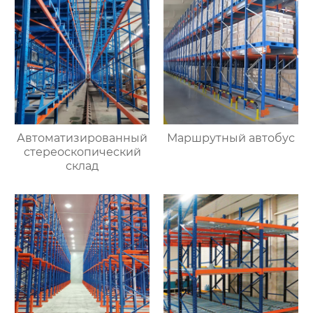
полки оптом с
магазинов одежды
Автоматизированный
Маршрутный автобус
стереоскопический
склад