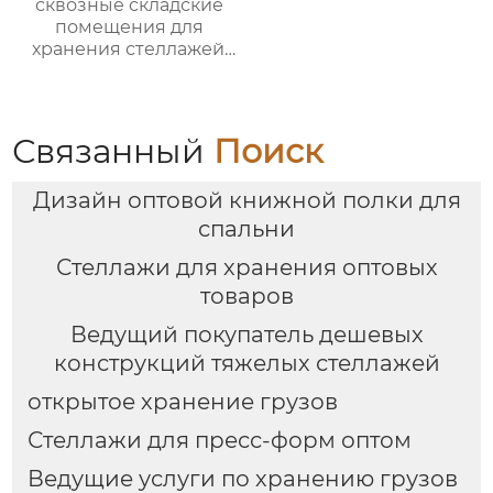
сквозные складские
помещения для
хранения стеллажей,
производители
тяжелых стеллажей
проходят по коридору
и въезжают на
Связанный
Поиск
оптовый склад
стеллажей
Дизайн оптовой книжной полки для
спальни
Стеллажи для хранения оптовых
товаров
Ведущий покупатель дешевых
конструкций тяжелых стеллажей
открытое хранение грузов
Стеллажи для пресс-форм оптом
Ведущие услуги по хранению грузов