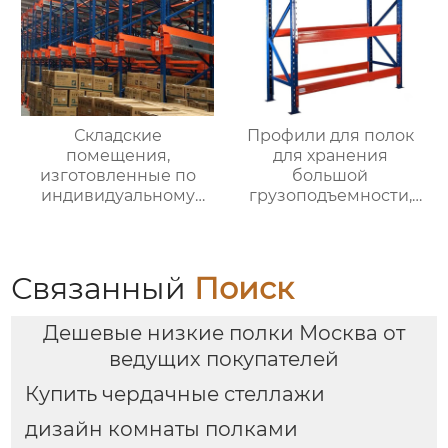
Складские
Профили для полок
помещения,
для хранения
изготовленные по
большой
индивидуальному
грузоподъемности,
заказу на заводе,
производители
сверхпрочные
оптовых утолщенных
стеллажи, складские
складских полок,
помещения на
большие балочные
Связанный
Поиск
складах,
полки для большой
интеллектуальные
грузоподъемности
Дешевые низкие полки Москва от
вспомогательные
через
челноки,
ведущих покупателей
высокоуровневые
Купить чердачные стеллажи
полки для поддонов,
сквозные
дизайн комнаты полками