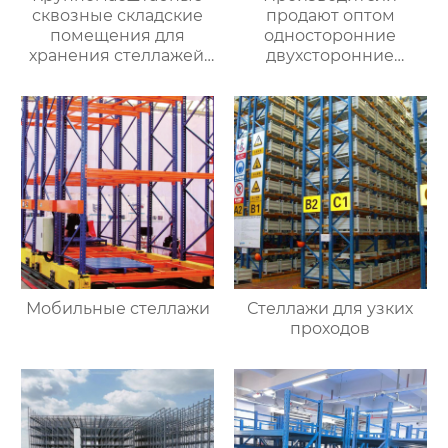
сквозные складские
продают оптом
помещения для
односторонние
хранения стеллажей,
двухсторонние
производители
консольные полки для
тяжелых стеллажей
тяжелых условий
проходят по коридору
эксплуатации,
и въезжают на
консольные полки из
оптовый склад
стальных труб,
стеллажей
двухсторонние
многослойные полки
Мобильные стеллажи
Стеллажи для узких
проходов