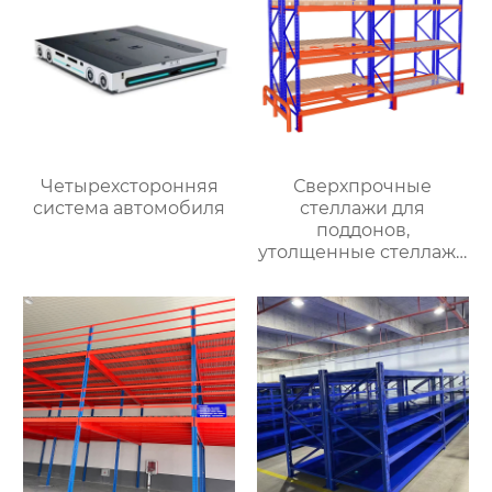
Четырехсторонняя
Сверхпрочные
система автомобиля
стеллажи для
поддонов,
утолщенные стеллажи
для хранения, склады
балочного типа,
складские
помещения,
сверхпрочные
стеллажи, оптовая
продажа с фабрики