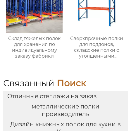
Склад тяжелых полок
Сверхпрочные полки
для хранения по
для поддонов,
индивидуальному
складские полки с
заказу фабрики
утолщенными
балками,
промышленные
крупногабаритные
полки для хранения с
Связанный
Поиск
высокой нагрузкой,
оптовая торговля
Отличные стеллажи на заказ
металлические полки
производитель
Дизайн книжных полок для кухни в