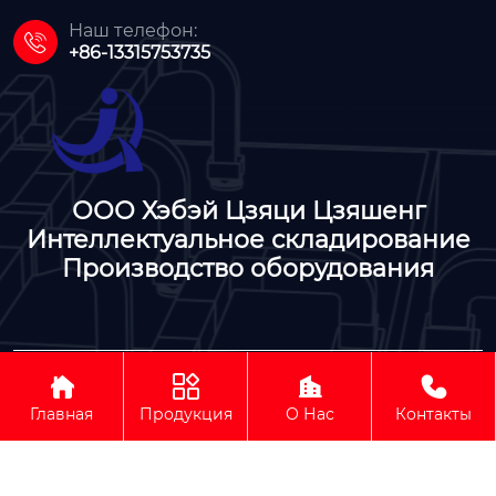
Наш телефон:

+86-13315753735
ООО Хэбэй Цзяци Цзяшенг
Интеллектуальное складирование
Производство оборудования




ООО Хэбэй Цзяци Цзяшенг Интеллектуальное
складирование Производство оборудования
Главная
Продукция
О Нас
Контакты