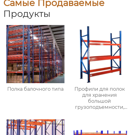
Самые Продаваемые
Продукты
Полка балочного типа
Профили для полок
для хранения
большой
грузоподъемности,
производители
оптовых утолщенных
складских полок,
большие балочные