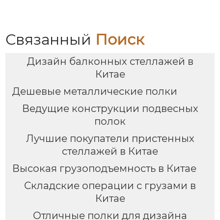
балками,
грузовое
промышленные
пространство
крупногабаритные
складская балочная
полки для хранения с
полка для хранения
Связанный
Поиск
высокой нагрузкой,
поддонов оптовая
оптовая торговля
продажа с фабрики в
Дизайн балконных стеллажей в
Хэбэе
Китае
Дешевые металлические полки
Ведущие конструкции подвесных
полок
Лучшие покупатели пристенных
стеллажей в Китае
Высокая грузоподъемность в Китае
Складские операции с грузами в
Китае
Отличные полки для дизайна