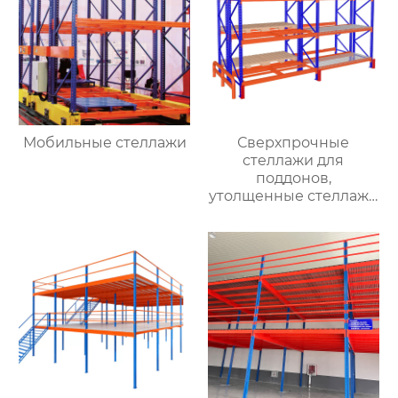
полки для большой
грузоподъемности
через
Мобильные стеллажи
Сверхпрочные
стеллажи для
поддонов,
утолщенные стеллажи
для хранения, склады
балочного типа,
складские
помещения,
сверхпрочные
стеллажи, оптовая
продажа с фабрики