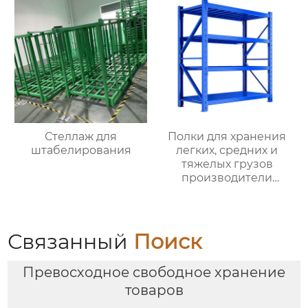
полки оптом с
магазинов одежды
Стеллаж для
Полки для хранения
штабелирования
легких, средних и
тяжелых грузов
производители
оптовых складских
материалов полки для
хранения материалов
среднего размера
Связанный
Поиск
съемные стеллажи
Превосходное свободное хранение
товаров