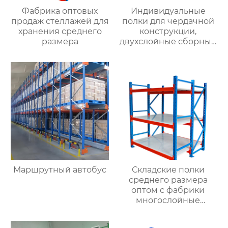
Фабрика оптовых
Индивидуальные
продаж стеллажей для
полки для чердачной
хранения среднего
конструкции,
размера
двухслойные сборные
конструкции для
хранения стальной
конструкции, съемные
полки для чердачной
платформы
Маршрутный автобус
Складские полки
среднего размера
оптом с фабрики
многослойные
монтажные грузовые
стеллажи складские