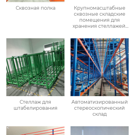
Сквозная полка
Крупномасштабные
сквозные складские
помещения для
хранения стеллажей,
производители
тяжелых стеллажей
проходят по коридору
и въезжают на
оптовый склад
стеллажей
Стеллаж для
Автоматизированный
штабелирования
стереоскопический
склад