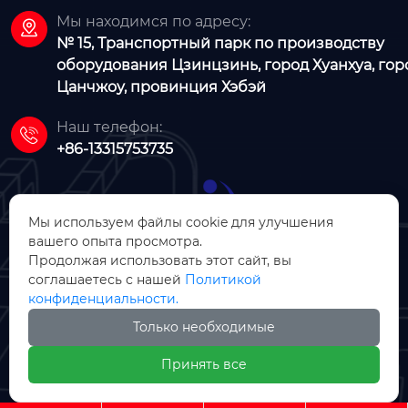
Мы находимся по адресу:

№ 15, Транспортный парк по производству
оборудования Цзинцзинь, город Хуанхуа, гор
Цанчжоу, провинция Хэбэй
Наш телефон:

+86-13315753735
Мы используем файлы cookie для улучшения
вашего опыта просмотра.
Продолжая использовать этот сайт, вы
ООО Хэбэй Цзяци Цзяшенг
соглашаетесь с нашей
Политикой
конфиденциальности.
Интеллектуальное складирование
Производство оборудования
Только необходимые
Принять все