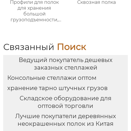
Профили для полок
Сквозная полка
для хранения
большой
грузоподъемности,
производители
оптовых утолщенных
складских полок,
большие балочные
Связанный
Поиск
полки для большой
грузоподъемности
Ведущий покупатель дешевых
через
заказных стеллажей
Консольные стеллажи оптом
хранение тарно штучных грузов
Складское оборудование для
оптовой торговли
Лучшие покупатели деревянных
неокрашенных полок из Китая