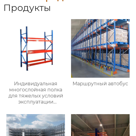
Продукты
Индивидуальная
Маршрутный автобус
многослойная полка
для тяжелых условий
эксплуатации
грузовое
пространство
складская балочная
полка для хранения
поддонов оптовая