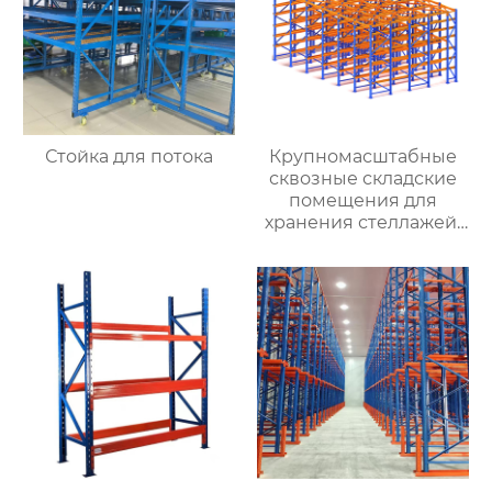
Стойка для потока
Крупномасштабные
сквозные складские
помещения для
хранения стеллажей,
производители
тяжелых стеллажей
проходят по коридору
и въезжают на
оптовый склад
стеллажей