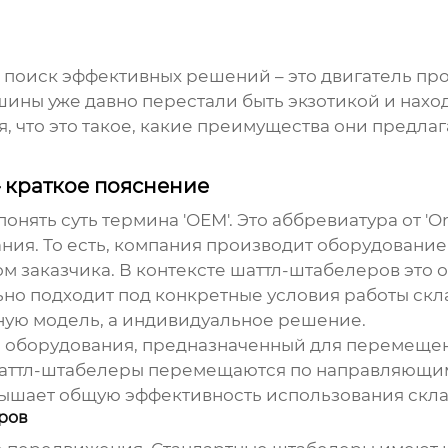
поиск эффективных решений – это двигатель прог
ашины уже давно перестали быть экзотикой и нахо
 что это такое, какие преимущества они предлага
 краткое пояснение
онять суть термина 'ОЕМ'. Это аббревиатура от 'Or
ия. То есть, компания производит оборудовани
м заказчика. В контексте
шаттл-штабелеров
это о
но подходит под конкретные условия работы скла
тную модель, а индивидуальное решение.
го оборудования, предназначенный для перемещен
аттл-штабелеры перемещаются по направляющим,
вышает общую эффективность использования скла
ров