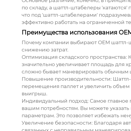
Основное различие, конечно, в принцип
по складу, а шаттл-штабелеры 'катаются
что под 'шаттл-штабелерами' подразумев
эффективно работать на ограниченной т
Преимущества использования ОЕМ
Почему компании выбирают
ОЕМ шаттл-
снижению затрат.
Оптимизация складского пространства:
К
значительно увеличивает площадь для хр
сложно бывает маневрировать обычным ш
Повышение производительности:
Шаттл-
перемещения паллет и увеличить объем 
выигрыш.
Индивидуальный подход:
Самое главное 
вашим потребностям. Вы можете указать 
параметрам. Это позволяет избежать нен
Увеличение безопасности:
Благодаря ав
связанных с неправильным маневрировани