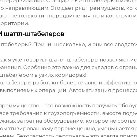
е передвижения. Стандартные штабелеры имеют к
' по направляющим. Это дает ряд преимуществ, ко
ают не только тип передвижения, но и конструк
ерритории.
 шаттл-штабелеров
штабелеры
? Причин несколько, и они все сводят
ак я уже говорил, шаттл-штабелеры позволяют ис
анения. Особенно это важно для складов с огран
табелером в узких коридорах!
штабелеры работают более плавно и эффективно,
выполняемых операций. Автоматизация процесса
преимущество – это возможность получить обору
все требования к грузоподъемности, высоте под
ужных затрат на оборудование, которое не соотве
томатизированному перемещению, уменьшается р
ем. Безопасность персонала – это всегда приор