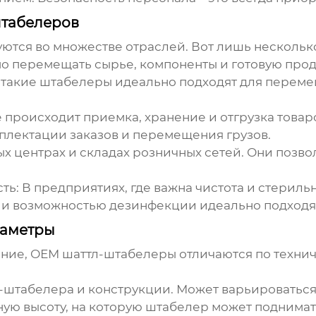
табелеров
ются во множестве отраслей. Вот лишь нескольк
мо перемещать сырье, компоненты и готовую про
 такие штабелеры идеально подходят для перем
е происходит приемка, хранение и отгрузка товар
лектации заказов и перемещения грузов.
х центрах и складах розничных сетей. Они позв
ть:
В предприятиях, где важна чистота и стериль
и возможностью дезинфекции идеально подходят
раметры
ание,
ОЕМ шаттл-штабелеры
отличаются по техни
-штабелера и конструкции. Может варьироваться о
ю высоту, на которую штабелер может поднимат