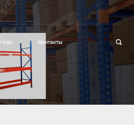

О Нас
Контакты