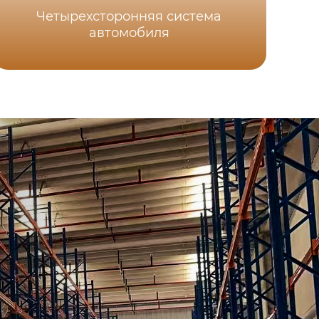
ус
Четырехсторонняя система
автомобиля
дву