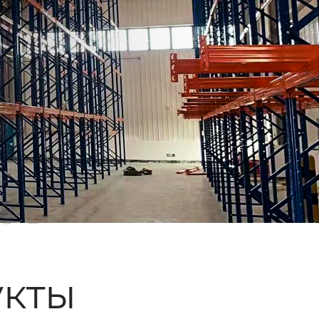
ые
кты