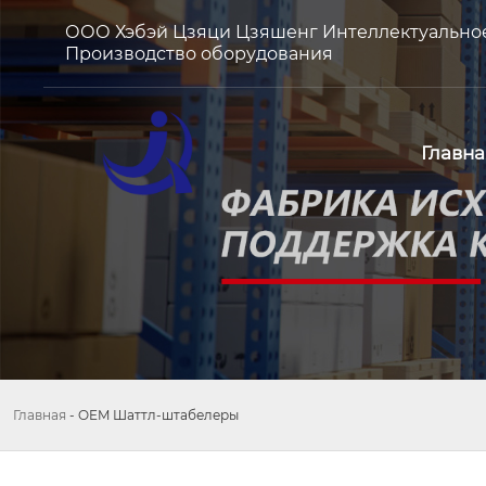
ООО Хэбэй Цзяци Цзяшенг Интеллектуально
Производство оборудования
Главна
Главная
-
OEM Шаттл-штабелеры