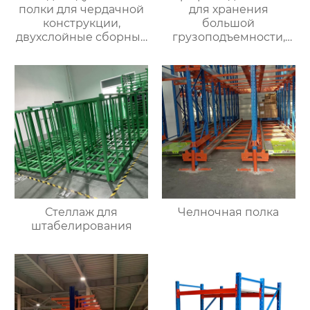
полки для чердачной
для хранения
конструкции,
большой
двухслойные сборные
грузоподъемности,
конструкции для
производители
хранения стальной
оптовых утолщенных
конструкции, съемные
складских полок,
полки для чердачной
большие балочные
платформы
полки для большой
грузоподъемности
через
Стеллаж для
Челночная полка
штабелирования