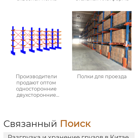
Производители
Полки для проезда
продают оптом
односторонние
двухсторонние
консольные полки для
тяжелых условий
эксплуатации,
консольные полки из
Связанный
Поиск
стальных труб,
двухсторонние
Разгрузка и хранение грузов в Китае